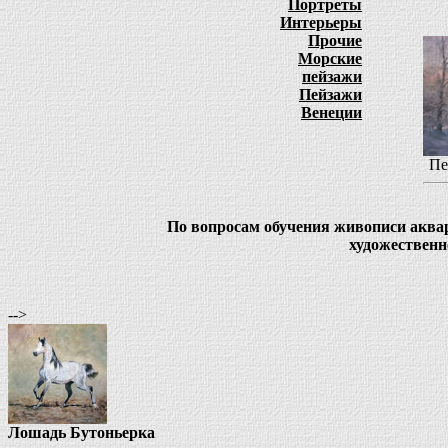
Портреты
Интерьеры
Прочие
Морские
пейзажи
Пейзажи
Венеции
Пе
По вопросам обучения живописи аквар
художественно
-->
Лошадь Бутоньерка