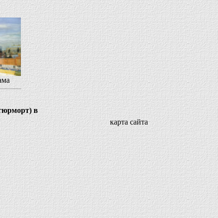
ама
тюрморт) в
карта сайта